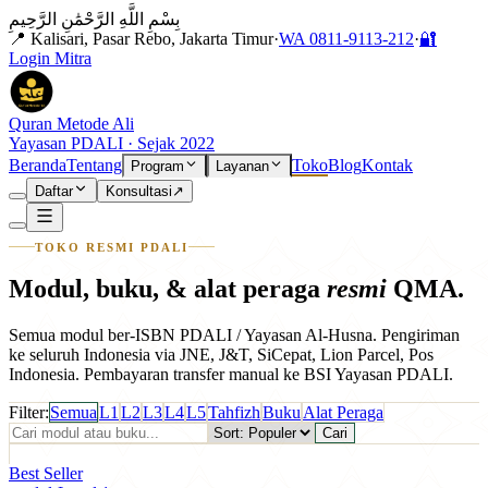
بِسْمِ اللَّهِ الرَّحْمَٰنِ الرَّحِيمِ
📍 Kalisari, Pasar Rebo, Jakarta Timur
·
WA
0811-9113-212
·
🔐
Login Mitra
Quran Metode Ali
Yayasan PDALI · Sejak 2022
Beranda
Tentang
Toko
Blog
Kontak
Program
Layanan
Daftar
Konsultasi
↗
TOKO RESMI PDALI
Modul, buku, & alat peraga
resmi
QMA.
Semua modul ber-ISBN PDALI / Yayasan Al-Husna. Pengiriman
ke seluruh Indonesia via JNE, J&T, SiCepat, Lion Parcel, Pos
Indonesia. Pembayaran transfer manual ke BSI Yayasan PDALI.
Filter:
كتاب
Semua
L1
L2
L3
L4
L5
Tahfizh
Buku
Alat Peraga
Cari
Level 1
Best Seller
◇
MODUL