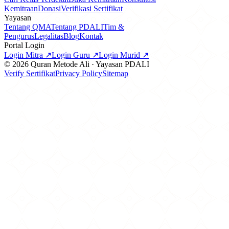
Kemitraan
Donasi
Verifikasi Sertifikat
Yayasan
Tentang QMA
Tentang PDALI
Tim &
Pengurus
Legalitas
Blog
Kontak
Portal Login
Login Mitra ↗
Login Guru ↗
Login Murid ↗
© 2026 Quran Metode Ali · Yayasan PDALI
Verify Sertifikat
Privacy Policy
Sitemap