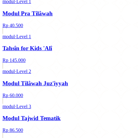
modul
·
Level 1
Modul Pra Tilâwah
كتاب
Rp 40.500
Level 1
modul
·
Level 1
◇
MODUL
Tahsîn for Kids 'Alî
كتاب
Rp 145.000
Level 2
modul
·
Level 2
◇
MODUL
Modul Tilâwah Juz'iyyah
كتاب
Rp 60.000
Level 3
modul
·
Level 3
◇
MODUL
Modul Tajwid Tematik
كتاب
Rp 86.500
Level 4