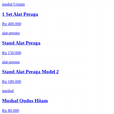
modul
·
Umum
◇
MODUL
1 Set Alat Peraga
كتاب
Rp 400.000
—
alat-peraga
◇
ALAT-PERAGA
Stand Alat Peraga
كتاب
Rp 150.000
—
alat-peraga
◇
ALAT-PERAGA
Stand Alat Peraga Model 2
كتاب
Rp 180.000
—
mushaf
◇
MUSHAF
Mushaf Qudus Hitam
Rp 80.000