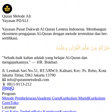
Quran Metode Ali
Yayasan PDALI
Yayasan Pusat Dakwah Al Quran Lentera Indonesia. Membangun
ekosistem pengajaran Al-Quran dengan metode terstruktur dan ber-
sertifikasi.
خَيْرُكُمْ مَنْ تَعَلَّمَ الْقُرْآنَ وَعَلَّمَهُ
"Sebaik-baik kalian adalah yang belajar Al-Quran dan
mengajarkannya." — HR. Bukhari
Jl. Lembah Sari No.51, RT.5/RW.9, Kalisari, Kec. Ps. Rebo, Kota
Jakarta Timur, DKI Jakarta 13790
📧
info@quranmetodeali.com
📱
0811-9113-212
Program
Metode Pembelajaran
Akademi Guru
Kurikulum Murid
Kurikulum
Guru
Toko
Layanan
Cari Kelas Terdekat
Buka Kemitraan
Konsultasi