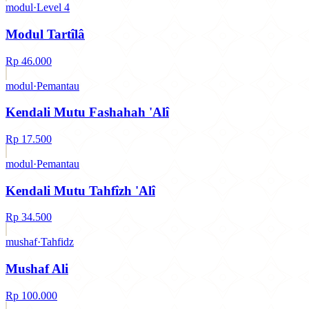
modul
·
Level 4
◇
MODUL
Modul Tartîlâ
كتاب
Rp 46.000
Pemantau
modul
·
Pemantau
◇
MODUL
Kendali Mutu Fashahah 'Alî
كتاب
Rp 17.500
Pemantau
modul
·
Pemantau
◇
MODUL
Kendali Mutu Tahfîzh 'Alî
كتاب
Rp 34.500
Tahfidz
mushaf
·
Tahfidz
◇
MUSHAF
Mushaf Ali
كتاب
Rp 100.000
Umum