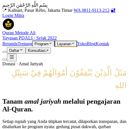
بِسْمِ اللَّهِ الرَّحْمَٰنِ الرَّحِيمِ
📍 Kalisari, Pasar Rebo, Jakarta Timur
·
WA
0811-9113-212
·
🔐
Login Mitra
Quran Metode Ali
Yayasan PDALI · Sejak 2022
Beranda
Tentang
Toko
Blog
Kontak
Program
Layanan
Daftar
Konsultasi
↗
Donasi · Amal Jariyah
مَثَلُ الَّذِيْنَ يُنْفِقُوْنَ أَمْوَالَهُمْ فِيْ سَبِيْلِ
اللهِ
Tanam
amal jariyah
melalui pengajaran
Al-Quran.
Setiap rupiah yang Anda titipkan tercatat, dilaporkan transparan, dan
disalurkan ke program nyata: gedung pusat dakwah, qurban