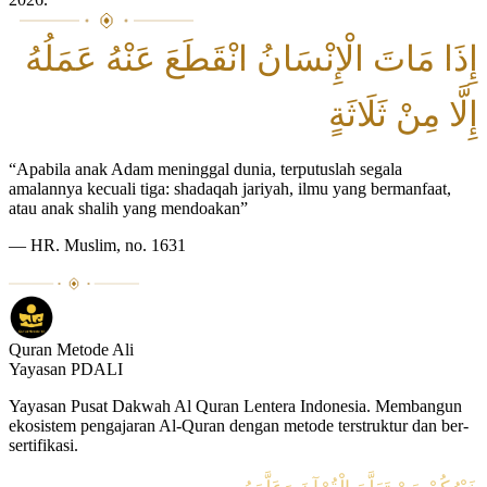
إِذَا مَاتَ الْإِنْسَانُ انْقَطَعَ عَنْهُ عَمَلُهُ
إِلَّا مِنْ ثَلَاثَةٍ
“Apabila anak Adam meninggal dunia, terputuslah segala
amalannya kecuali tiga: shadaqah jariyah, ilmu yang bermanfaat,
atau anak shalih yang mendoakan”
— HR. Muslim, no. 1631
Quran Metode Ali
Yayasan PDALI
Yayasan Pusat Dakwah Al Quran Lentera Indonesia. Membangun
ekosistem pengajaran Al-Quran dengan metode terstruktur dan ber-
sertifikasi.