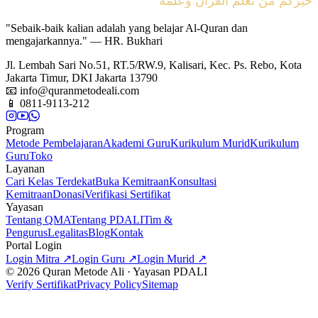
خَيْرُكُمْ مَنْ تَعَلَّمَ الْقُرْآنَ وَعَلَّمَهُ
"Sebaik-baik kalian adalah yang belajar Al-Quran dan
mengajarkannya." — HR. Bukhari
Jl. Lembah Sari No.51, RT.5/RW.9, Kalisari, Kec. Ps. Rebo, Kota
Jakarta Timur, DKI Jakarta 13790
📧
info@quranmetodeali.com
📱
0811-9113-212
Program
Metode Pembelajaran
Akademi Guru
Kurikulum Murid
Kurikulum
Guru
Toko
Layanan
Cari Kelas Terdekat
Buka Kemitraan
Konsultasi
Kemitraan
Donasi
Verifikasi Sertifikat
Yayasan
Tentang QMA
Tentang PDALI
Tim &
Pengurus
Legalitas
Blog
Kontak
Portal Login
Login Mitra ↗
Login Guru ↗
Login Murid ↗
© 2026 Quran Metode Ali · Yayasan PDALI
Verify Sertifikat
Privacy Policy
Sitemap