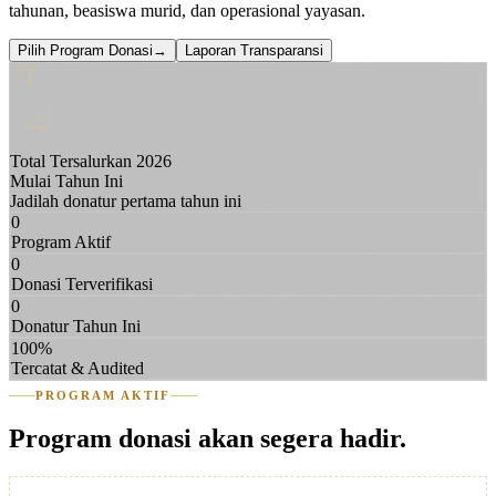
tahunan, beasiswa murid, dan operasional yayasan.
Pilih Program Donasi
→
Laporan Transparansi
Total Tersalurkan
2026
Mulai Tahun Ini
Jadilah donatur pertama tahun ini
0
Program Aktif
0
Donasi Terverifikasi
0
Donatur Tahun Ini
100%
Tercatat & Audited
PROGRAM AKTIF
Program donasi akan segera hadir.